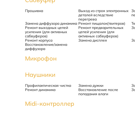
Прошивка
Выход из строя электронных
З
деталей вследствие
п
перегрева
Замена диффузора динамика
Ремонт пищалок(твитеров)
Т
Ремонт выходных цепей
Ремонт предварительных
З
усиления (для активных
цепей усиления (для
сабвуферов)
активных сабвуферов)
Ремонт корпуса
Замена дисплея
З
Восстановление/замена
диффузора
Микрофон
Наушники
Профилактическая чистка
Замена дужки
З
Ремонт динамика
Восстановление после
З
попадания влаги
Midi-контроллер