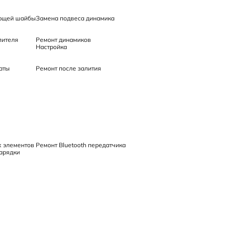
ющей шайбы
Замена подвеса динамика
лителя
Ремонт динамиков
Настройка
аты
Ремонт после залития
х элементов
Ремонт Bluetooth передатчика
арядки