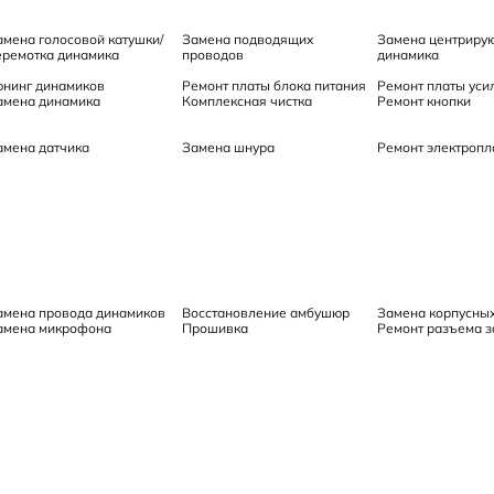
амена голосовой катушки/
Замена подводящих
Замена центриру
еремотка динамика
проводов
динамика
юнинг динамиков
Ремонт платы блока питания
Ремонт платы уси
амена динамика
Комплексная чистка
Ремонт кнопки
амена датчика
Замена шнура
Ремонт электропл
амена провода динамиков
Восстановление амбушюр
Замена корпусны
амена микрофона
Прошивка
Ремонт разъема з