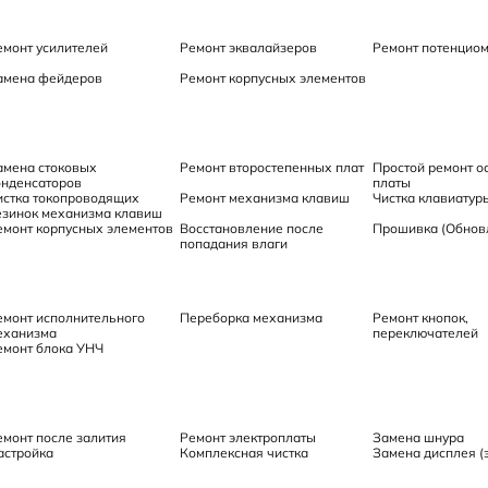
емонт усилителей
Ремонт эквалайзеров
Ремонт потенцио
амена фейдеров
Ремонт корпусных элементов
амена стоковых
Ремонт второстепенных плат
Простой ремонт о
онденсаторов
платы
истка токопроводящих
Ремонт механизма клавиш
Чистка клавиатур
езинок механизма клавиш
емонт корпусных элементов
Восстановление после
Прошивка (Обнов
попадания влаги
емонт исполнительного
Переборка механизма
Ремонт кнопок,
еханизма
переключателей
емонт блока УНЧ
емонт после залития
Ремонт электроплаты
Замена шнура
астройка
Комплексная чистка
Замена дисплея (