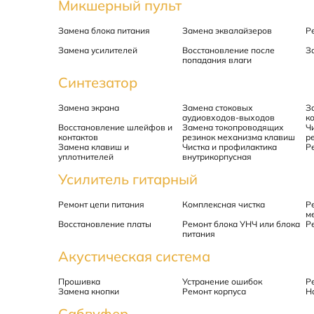
Микшерный пульт
Замена блока питания
Замена эквалайзеров
Р
Замена усилителей
Восстановление после
З
попадания влаги
Синтезатор
Замена экрана
Замена стоковых
З
аудиовходов-выходов
к
Восстановление шлейфов и
Замена токопроводящих
Ч
контактов
резинок механизма клавиш
р
Замена клавиш и
Чистка и профилактика
Р
уплотнителей
внутрикорпусная
Усилитель гитарный
Ремонт цепи питания
Комплексная чистка
Р
м
Восстановление платы
Ремонт блока УНЧ или блока
Р
питания
Акустическая система
Прошивка
Устранение ошибок
Р
Замена кнопки
Ремонт корпуса
Н
Сабвуфер