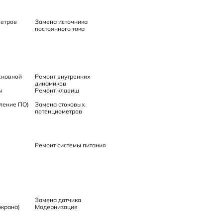
метров
Замена источника
постоянного тока
сновной
Ремонт внутренних
динамиков
ы
Ремонт клавиш
ление ПО)
Замена стоковых
потенциометров
Ремонт системы питания
Замена датчика
экрана)
Модернизация