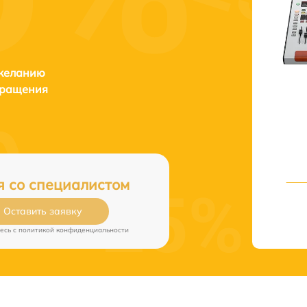
 желанию
бращения
я со специалистом
Оставить заявку
есь c
политикой конфиденциальности