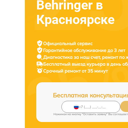
Behringer в
Красноярске
Официальный сервис
Гарантийное обслуживание
до 3 лет
Диагностика за наш счет,
ремонт по
Бесплатный выезд курьера
в день о
Срочный ремонт
от 35 минут
Бесплатная консультаци
Нажимая на кнопку "Оставить заявку" Вы соглашает