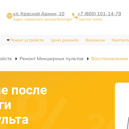
ул. Красной Армии, 10
+7 (800) 101-14-79
Адрес сервисного центра Behringer
Горячая линия
Ремонт устройств
Цена ремонта
Вакансии
Контакт
ойств
Ремонт Микшерных пультов
Восстановление
е после
ги
ульта