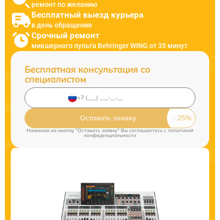
ремонт по желанию
Бесплатный выезд курьера
в день обращения
Срочный ремонт
микшерного пульта Behringer WING от 35 минут
Бесплатная консультация со
специалистом
Оставить заявку
Нажимая на кнопку "Оставить заявку" Вы соглашаетесь c
политикой
конфиденциальности