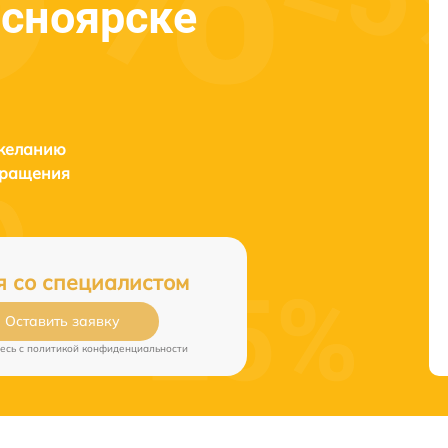
асноярске
 желанию
бращения
я со специалистом
Оставить заявку
есь c
политикой конфиденциальности