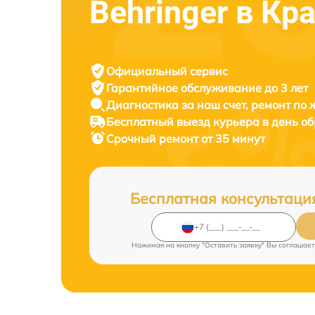
Behringer в Кр
Официальный сервис
Гарантийное обслуживание
до 3 лет
Диагностика за наш счет,
ремонт по
Бесплатный выезд курьера
в день о
Срочный ремонт
от 35 минут
Бесплатная консультаци
Нажимая на кнопку "Оставить заявку" Вы соглашает