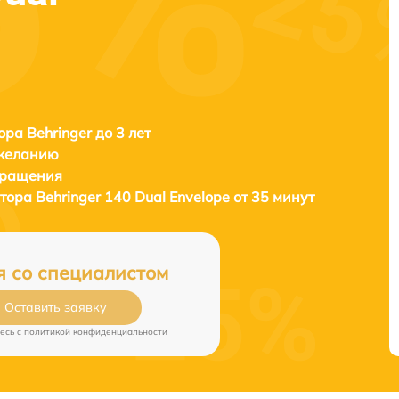
ора Behringer до 3 лет
 желанию
бращения
атора
Behringer 140 Dual Envelope от 35 минут
я со специалистом
Оставить заявку
есь c
политикой конфиденциальности