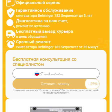
Официальный сервис
Гарантийное обслуживание
синтезатора Behringer 182 Sequencer до 3 лет
Диагностика за наш счет,
ремонт по желанию
Бесплатный выезд курьера
в день обращения
Срочный ремонт
синтезатора Behringer 182 Sequencer от 35 минут
Бесплатная консультация со
специалистом
Оставить заявку
Нажимая на кнопку "Оставить заявку" Вы соглашаетесь c
политикой
конфиденциальности