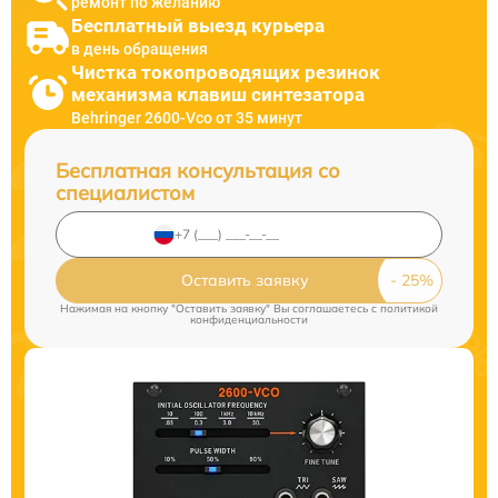
ремонт по желанию
Бесплатный выезд курьера
в день обращения
Чистка токопроводящих резинок
механизма клавиш синтезатора
Behringer 2600-Vco от 35 минут
Бесплатная консультация со
специалистом
Оставить заявку
Нажимая на кнопку "Оставить заявку" Вы соглашаетесь c
политикой
конфиденциальности