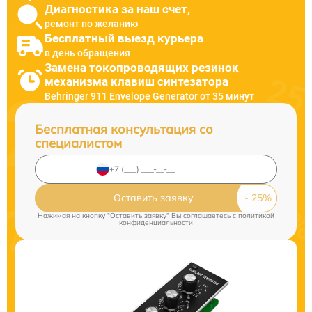
Диагностика за наш счет,
ремонт по желанию
Бесплатный выезд курьера
в день обращения
Замена токопроводящих резинок
механизма клавиш синтезатора
Behringer 911 Envelope Generator от 35 минут
Бесплатная консультация со
специалистом
Оставить заявку
Нажимая на кнопку "Оставить заявку" Вы соглашаетесь c
политикой
конфиденциальности