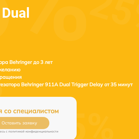
 Dual
ора Behringer до 3 лет
 желанию
бращения
тезатора
Behringer 911A Dual Trigger Delay от 35 минут
я со специалистом
Оставить заявку
есь c
политикой конфиденциальности