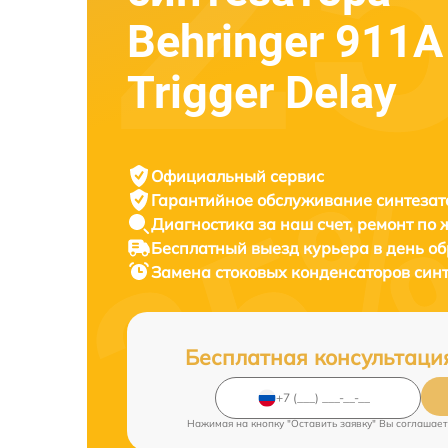
Behringer 911A
Trigger Delay
Официальный сервис
Гарантийное обслуживание
синтезат
Диагностика за наш счет,
ремонт по
Бесплатный выезд курьера
в день о
Замена стоковых конденсаторов син
Бесплатная консультаци
Нажимая на кнопку "Оставить заявку" Вы соглашает