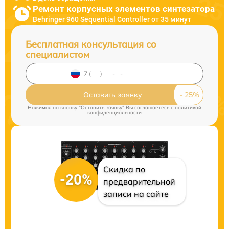
Ремонт корпусных элементов синтезатора
Behringer 960 Sequential Controller от 35 минут
Бесплатная консультация со
специалистом
Оставить заявку
Нажимая на кнопку "Оставить заявку" Вы соглашаетесь c
политикой
конфиденциальности
Скидка по
-20%
предварительной
записи на сайте