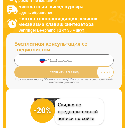
ремонт по желанию
Бесплатный выезд курьера
в день обращения
Чистка токопроводящих резинок
механизма клавиш синтезатора
Behringer Deepmind 12 от 35 минут
Бесплатная консультация со
специалистом
Оставить заявку
Нажимая на кнопку "Оставить заявку" Вы соглашаетесь c
политикой
конфиденциальности
Скидка по
-20%
предварительной
записи на сайте