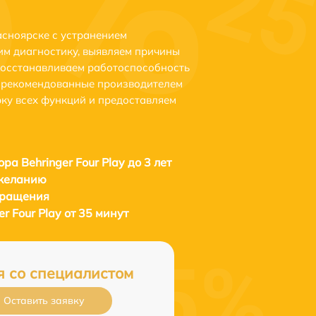
асноярске с устранением
м диагностику, выявляем причины
восстанавливаем работоспособность
и рекомендованные производителем
рку всех функций и предоставляем
ра Behringer Four Play до 3 лет
 желанию
бращения
r Four Play от 35 минут
я со специалистом
Оставить заявку