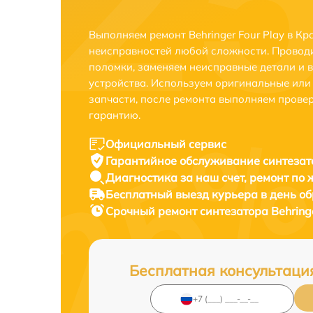
Выполняем ремонт Behringer Four Play в Кр
неисправностей любой сложности. Проводи
поломки, заменяем неисправные детали и 
устройства. Используем оригинальные ил
запчасти, после ремонта выполняем прове
гарантию.
Официальный сервис
Гарантийное обслуживание
синтезато
Диагностика за наш счет,
ремонт по
Бесплатный выезд курьера
в день о
Срочный ремонт
синтезатора Behringe
Бесплатная консультаци