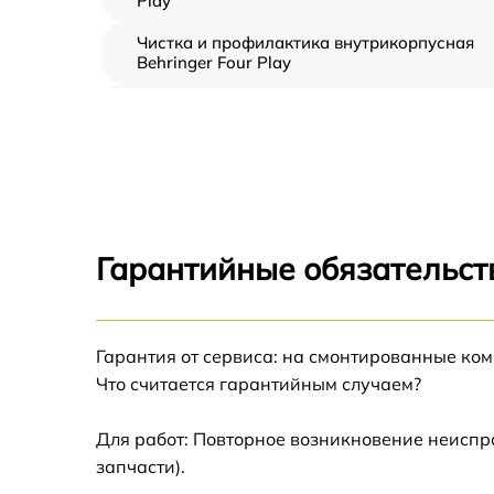
Play
Чистка и профилактика внутрикорпусная
Behringer Four Play
Замена клавиш и уплотнителей Behringer
Four Play
Ремонт клавиш Behringer Four Play
Ремонт механизма клавиш Behringer Four
Play
Гарантийные обязательст
Замена стоковых аудиовходов-выходов
Behringer Four Play
Чистка токопроводящих резинок механизм
Гарантия от сервиса: на смонтированные ко
клавиш Behringer Four Play
Что считается гарантийным случаем?
Замена токопроводящих резинок механизм
клавиш Behringer Four Play
Для работ: Повторное возникновение неиспр
запчасти).
Восстановление шлейфов и контактов