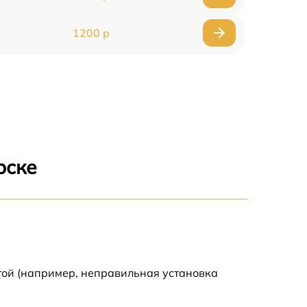
1200 р
1000 р
1500 р
1500 р
рске
2500 р
1200 р
1000 р
той (например, неправильная установка
1200 р