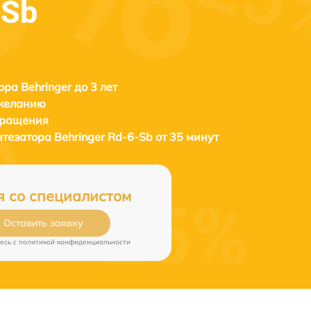
-Sb
ора Behringer до 3 лет
 желанию
бращения
нтезатора
Behringer Rd-6-Sb от 35 минут
я со специалистом
Оставить заявку
есь c
политикой конфиденциальности