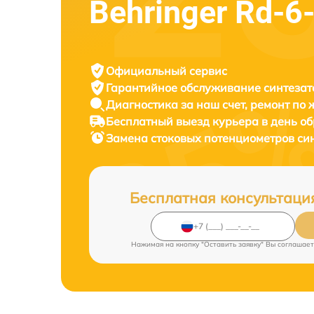
Behringer Rd-6
Официальный сервис
Гарантийное обслуживание
синтезат
Диагностика за наш счет,
ремонт по
Бесплатный выезд курьера
в день о
Замена стоковых потенциометров си
Бесплатная консультаци
Нажимая на кнопку "Оставить заявку" Вы соглашает