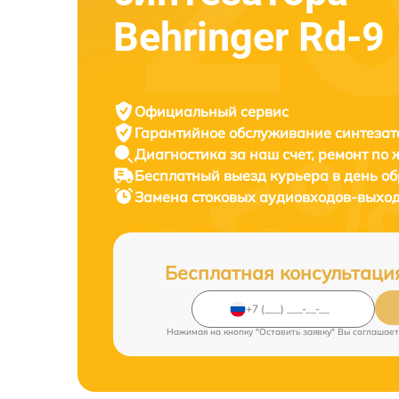
Behringer Rd-9
Официальный сервис
Гарантийное обслуживание
синтезат
Диагностика за наш счет,
ремонт по
Бесплатный выезд курьера
в день о
Замена стоковых аудиовходов-выход
Бесплатная консультаци
Нажимая на кнопку "Оставить заявку" Вы соглашает