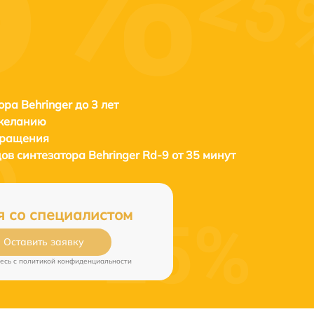
ора Behringer до 3 лет
 желанию
бращения
ов синтезатора
Behringer Rd-9 от 35 минут
я со специалистом
Оставить заявку
есь c
политикой конфиденциальности