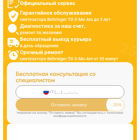
Официальный сервис
Гарантийное обслуживание
синтезатора Behringer Td-3-Mo-Am до 3 лет
Диагностика за наш счет,
ремонт по желанию
Бесплатный выезд курьера
в день обращения
Срочный ремонт
синтезатора Behringer Td-3-Mo-Am от 35 минут
Бесплатная консультация со
специалистом
Оставить заявку
Нажимая на кнопку "Оставить заявку" Вы соглашаетесь c
политикой
конфиденциальности