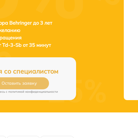
ора Behringer до 3 лет
 желанию
бращения
r Td-3-Sb от 35 минут
я со специалистом
Оставить заявку
есь c
политикой конфиденциальности