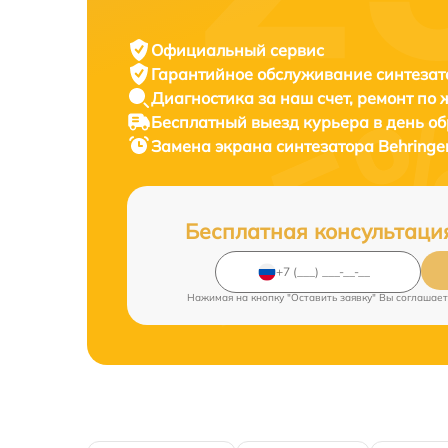
Официальный сервис
Гарантийное обслуживание
синтезат
Диагностика за наш счет,
ремонт по
Бесплатный выезд курьера
в день о
Замена экрана синтезатора
Behringe
Бесплатная консультаци
Нажимая на кнопку "Оставить заявку" Вы соглашает